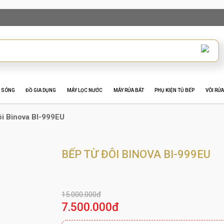
I SÓNG
ĐỒ GIA DỤNG
MÁY LỌC NƯỚC
MÁY RỬA BÁT
PHỤ KIỆN TỦ BẾP
VÒI RỬA
i Binova BI-999EU
BẾP TỪ ĐÔI BINOVA BI-999EU
15.000.000đ
7.500.000đ