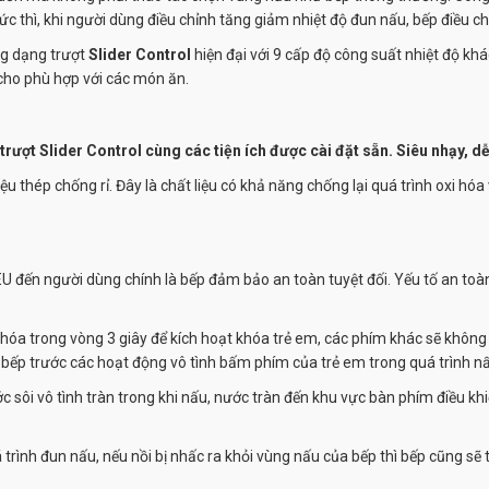
c thì, khi người dùng điều chỉnh tăng giảm nhiệt độ đun nấu, bếp điều c
g dạng trượt
Slider Control
hiện đại với 9 cấp độ công suất nhiệt độ kh
 cho phù hợp với các món ăn.
rượt Slider Control cùng các tiện ích được cài đặt sẵn. Siêu nhạy, dễ
ệu thép chống rỉ. Đây là chất liệu có khả năng chống lại quá trình oxi hóa 
EU
đến người dùng chính là bếp đảm bảo an toàn tuyệt đối. Yếu tố an to
hóa trong vòng 3 giây để kích hoạt khóa trẻ em, các phím khác sẽ khôn
 bếp trước các hoạt động vô tình bấm phím của trẻ em trong quá trình n
c sôi vô tình tràn trong khi nấu, nước tràn đến khu vực bàn phím điều 
trình đun nấu, nếu nồi bị nhấc ra khỏi vùng nấu của bếp thì bếp cũng s