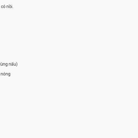
có nồi.
 vùng nấu)
n nóng