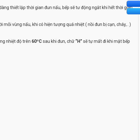
ng thiết lập thời gian đun nấu, bếp sẽ tư động ngắt khi hết thời gian
 mỗi vùng nấu, khi có hiện tượng quá nhiệt ( nồi đun bị cạn, cháy,.. )
ng nhiệt độ trên
60ºC
sau khi đun, chữ
“H”
sẽ tự mất đi khi mặt bếp