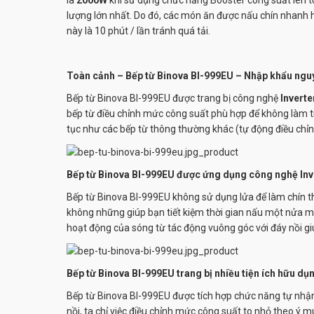
lượng lớn nhất. Do đó, các món ăn được nấu chín nhanh h
này là 10 phút / lần tránh quá tải.
Toàn cảnh – Bếp từ Binova BI-999EU – Nhập khẩu ngu
Bếp từ
Binova BI-999EU
được trang bị công nghệ
Inverte
bếp từ điều chỉnh mức công suất phù hợp để không làm t
tục như các bếp từ thông thường khác (tự động điều chỉnh
Bếp từ Binova BI-999EU được ứng dụng công nghệ Inver
Bếp từ
Binova BI-999EU
không sử dụng lửa để làm chín th
không những giúp bạn tiết kiệm thời gian nấu một nửa mà 
hoạt động của sóng từ tác động vuông góc với đáy nồi giúp
Bếp từ Binova BI-999EU trang bị nhiều tiện ích hữu dụ
Bếp từ
Binova BI-999EU
được tích hợp chức năng tự nhận 
nồi, ta chỉ việc điều chỉnh mức công suất to nhỏ theo 