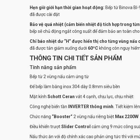
Hẹn giờ giới hạn thời gian hoạt động:
Bếp từ
Binova BI
đã được cài đặt
Bảo vệ quá nhiệt (cảm biến nhiệt độ tích hợp trong từ
bếp sẽ chủ động ngắt công suất để đảm bảo an toàn cho 
Chỉ báo nhiệt dư “H” được hiển thị cho từng vùng nấu
đã được tản giảm xuống dưới
60ºC
không còn nguy hiểm
THÔNG TIN CHI TIẾT SẢN PHẨM
Tính năng sản phẩm
Bếp từ 2 vùng nấu cảm ứng từ
Đế bếp làm bằng inox 304 dày 0.8mm siêu bền
Mặt kính
Schott Ceran
vát 4 cạnh, chịu lực, chịu nhiệt
Công nghệ biến tần
INVERTER thông minh
. Tiết kiệm lê
Chức năng
“Booster”
2 vùng nấu riêng biệt
Max 2200W
Điều khiển trượt
Slider Control
cảm ứng 9 mức công su
Nấu thức ăn với độ chính xác cao phản ứng tức thì với 