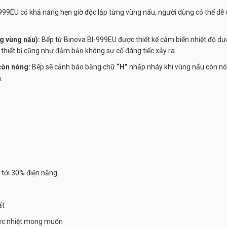
-999EU
có khả năng hẹn giờ độc lập từng vùng nấu, người dùng có thể dễ dà
ng vùng nấu):
Bếp từ Binova
BI-999EU
được thiết kế cảm biến nhiệt độ dưới
thiết bị cũng như đảm bảo không sự cố đáng tiếc xảy ra.
 còn nóng:
Bếp sẽ cảnh báo bằng chữ
“H”
nhấp nháy khi vùng nấu còn nó
.
n tới 30% điện năng.
ất
mức nhiệt mong muốn