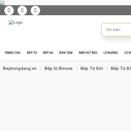
TRANG CHỦ
BẾP TỪ
BẾP GA
BỒN TẮM
MÁY HÚT MÙI
LÒ NƯỚNG
LÒ V
Beptungdang.vn
Bếp từ Binova
Bếp Từ Đôi
Bếp Từ Đô