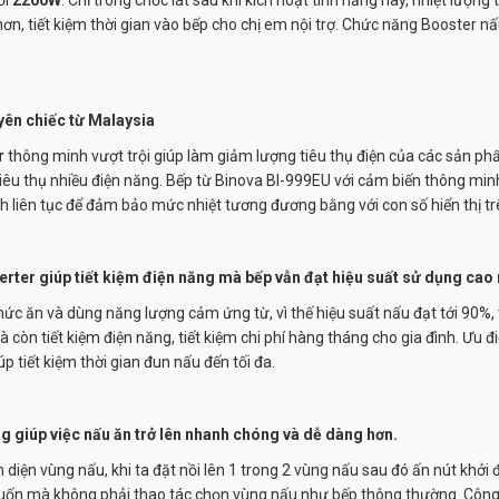
ơn, tiết kiệm thời gian vào bếp cho chị em nội trợ. Chức năng Booster nấ
yên chiếc từ Malaysia
r
thông minh vượt trội giúp làm giảm lượng tiêu thụ điện của các sản ph
iêu thụ nhiều điện năng. Bếp từ Binova
BI-999EU
với cảm biến thông minh 
 liên tục để đảm bảo mức nhiệt tương đương bằng với con số hiển thị trê
ter giúp tiết kiệm điện năng mà bếp vẫn đạt hiệu suất sử dụng cao 
ức ăn và dùng năng lượng cảm ứng từ, vì thế hiệu suất nấu đạt tới 90%, 
còn tiết kiệm điện năng, tiết kiệm chi phí hàng tháng cho gia đình. Ưu 
 tiết kiệm thời gian đun nấu đến tối đa.
ng giúp việc nấu ăn trở lên nhanh chóng và dễ dàng hơn.
diện vùng nấu, khi ta đặt nồi lên 1 trong 2 vùng nấu sau đó ấn nút khởi 
ý muốn mà không phải thao tác chọn vùng nấu như bếp thông thường. Côn