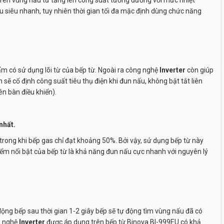
u siêu nhanh, tuy nhiên thời gian tối đa mặc định dùng chức năng
ẩm có sử dụng lõi từ của bếp từ. Ngoài ra công nghệ
Inverter
còn giúp
sẽ cố định công suất tiêu thụ điện khi đun nấu, không bật tắt liên
n bàn điều khiển).
nhất.
trong khi bếp gas chỉ đạt khoảng 50%. Bởi vậy, sử dụng bếp từ này
điểm nổi bật của bếp từ là khả năng đun nấu cực nhanh với nguyên lý
động bếp sau thời gian 1-2 giây bếp sẽ tự động tìm vùng nấu đã có
g nghệ
Inverter
được áp dụng trên bếp từ Binova
BI-999EU
có khả