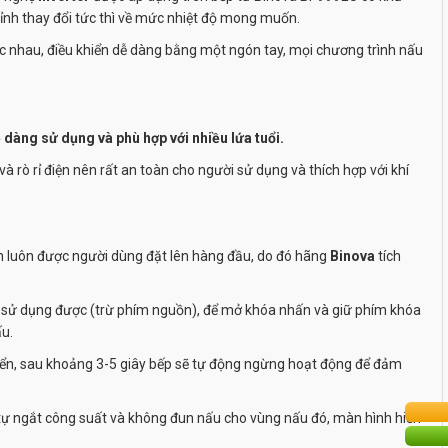
hỉnh thay đổi tức thì về mức nhiệt độ mong muốn.
ác nhau, điều khiển dễ dàng bằng một ngón tay, mọi chương trình nấu
 dàng sử dụng và phù hợp với nhiều lứa tuổi.
và rò rỉ điện nên rất an toàn cho người sử dụng và thích hợp với khí
àn luôn được người dùng đặt lên hàng đầu, do đó hãng
Binova
tích
g sử dụng được (trừ phím nguồn), để mở khóa nhấn và giữ phím khóa
ấu.
khiển, sau khoảng 3-5 giây bếp sẽ tự động ngừng hoạt động để đảm
ẽ tự ngắt công suất và không đun nấu cho vùng nấu đó, màn hình hiển