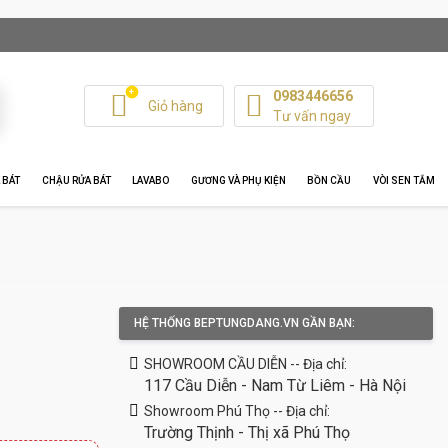
+
0983446656
Giỏ hàng
Tư vấn ngay
 BÁT
CHẬU RỬA BÁT
LAVABO
GƯƠNG VÀ PHỤ KIỆN
BỒN CẦU
VÒI SEN TẮM
HỆ THỐNG BEPTUNGDANG.VN GẦN BẠN:
SHOWROOM CẦU DIỄN -- Địa chỉ:
117 Cầu Diễn - Nam Từ Liêm - Hà Nội
Showroom Phú Thọ -- Địa chỉ:
Trường Thịnh - Thị xã Phú Thọ