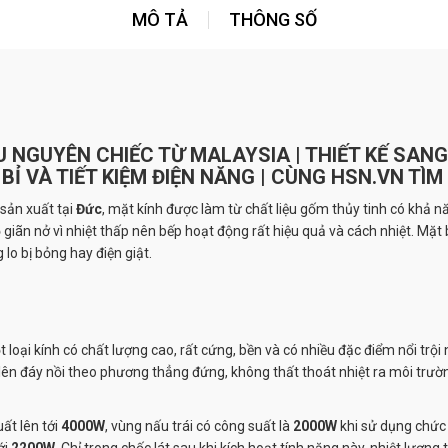
MÔ TẢ
THÔNG SỐ
U NGUYÊN CHIẾC TỪ MALAYSIA | THIẾT KẾ SANG
BỈ VÀ TIẾT KIỆM ĐIỆN NĂNG | CÙNG HSN.VN TÌM
sản xuất tại
Đức
, mặt kính được làm từ chất liệu gốm thủy tinh có khả n
giãn nở vì nhiệt thấp nên bếp hoạt động rất hiệu quả và cách nhiệt. Mặt 
lo bị bỏng hay điện giật.
 loại kính có chất lượng cao, rất cứng, bền và có nhiều đặc điểm nổi trộ
p lên đáy nồi theo phương thẳng đứng, không thất thoát nhiệt ra môi trư
ất lên tới
4000W
, vùng nấu trái có công suất là
2000W
khi sử dụng chức 
ới
2200W
. Chỉ trong chốc lát sau khi kích hoạt tính năng này, nhiệt lượ