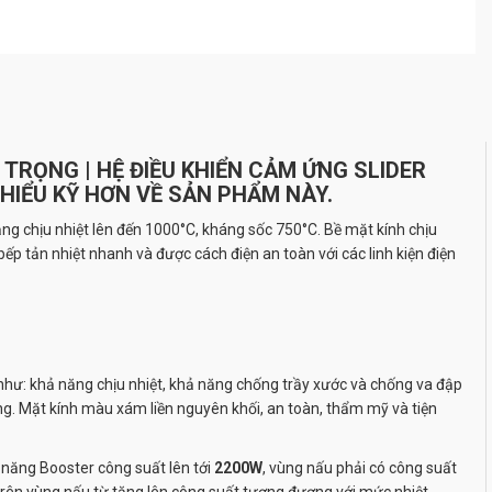
 TRỌNG | HỆ ĐIỀU KHIỂN CẢM ỨNG SLIDER
 HIỂU KỸ HƠN VỀ SẢN PHẨM NÀY.
ăng chịu nhiệt lên đến 1000°C, kháng sốc 750°C. Bề mặt kính chịu
bếp tản nhiệt nhanh và được cách điện an toàn với các linh kiện điện
i như: khả năng chịu nhiệt, khả năng chống trầy xước và chống va đập
ờng. Mặt kính màu xám liền nguyên khối, an toàn, thẩm mỹ và tiện
năng Booster công suất lên tới
2200W
, vùng nấu phải có công suất
ng trên vùng nấu từ tăng lên công suất tương đương với mức nhiệt