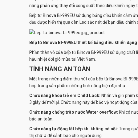
năng phản ứng thay đổi công suất theo điều khiển ngay tứ
Bếp từ Binova
BI-999EU
sử dụng bảng điều khiển cảm ứn
đều được hiển thị qua đèn Led sắc nét để bạn điều chỉnh
Bếp từ Binova BI-999EU thiết kế bảng điều khiển dạng t
Phần thân vỏ của bếp từ Binova
BI-999EU
sử dụng chất li
hậu nhiệt đới gió mùa tại Việt Nam.
TÍNH NĂNG AN TOÀN
Một trong những điểm thu hút của bếp từ Binova
BI-999
hợp trong sản phẩm những tính năng hiện đại như:
Chức năng khóa trẻ em Child Lock:
Nhấn và giữ phím k
3 giây để mở lại. Chức năng này để bảo vệ hoạt động của
Chức năng chống trào nước Water overflow:
Khi có nướ
bảo an toàn.
Chức năng tự động tắt bếp khi không có nồi:
Trong quá 
thị chữ
U
để cảnh báo cho người dùng.