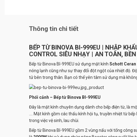
Thông tin chi tiết
BẾP TỪ BINOVA BI-999EU | NHẬP KHẨ
CONTROL SIÊU NHẠY | AN TOÀN, BỀN 
Bếp từ Binova BI-999EU
sử dụng mặt kính
Schott Ceran
nóng lạnh cũng như sự thay đổi đột ngột của nhiệt độ. Độ 
tử bên trong thân. Bạn có thể yên tâm sử dụng mà không 
Phối cảnh – Bếp từ Binova BI-999EU
Đây là mặt kính chuyên dụng dành cho bếp điện từ, là một
…. Mặt kính gồm các thấu kính hội tụ, truyền nhiệt từ bế
trong việc vệ sinh, lau chùi.
Bếp từ
Binova BI-999EU
gồm 2 vùng nấu với tổng công su
là
2000W
khi sử dụng chức năng Booster công suất lên t