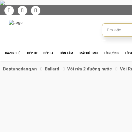
TRANG CHỦ
BẾP TỪ
BẾP GA
BỒN TẮM
MÁY HÚT MÙI
LÒ NƯỚNG
LÒ V
Beptungdang.vn
Ballard
Vòi rửa 2 đường nước
Vòi R