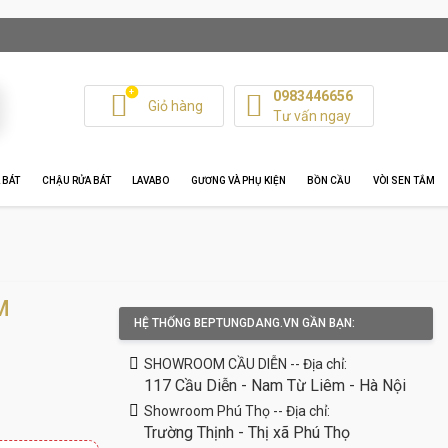
+
0983446656
Giỏ hàng
Tư vấn ngay
 BÁT
CHẬU RỬA BÁT
LAVABO
GƯƠNG VÀ PHỤ KIỆN
BỒN CẦU
VÒI SEN TẮM
M
HỆ THỐNG BEPTUNGDANG.VN GẦN BẠN:
SHOWROOM CẦU DIỄN -- Địa chỉ:
117 Cầu Diễn - Nam Từ Liêm - Hà Nội
Showroom Phú Thọ -- Địa chỉ:
Trường Thịnh - Thị xã Phú Thọ