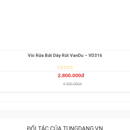
Vòi Rửa Bát Dây Rút VanDu – VD316
2.800.000đ
4.900.000đ
ĐỐI TÁC CỦA TUNGDANG.VN