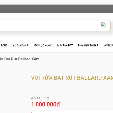
I SÓNG
ĐỒ GIA DỤNG
MÁY LỌC NƯỚC
MÁY RỬA BÁT
PHỤ KIỆN TỦ BẾP
VÒI RỬA
ửa Bát Rút Ballard Xám
VÒI RỬA BÁT RÚT BALLARD XÁ
4.500.000đ
1.800.000đ