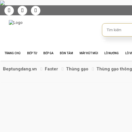
TRANG CHỦ
BẾP TỪ
BẾP GA
BỒN TẮM
MÁY HÚT MÙI
LÒ NƯỚNG
LÒ V
Beptungdang.vn
Faster
Thùng gạo
Thùng gạo thông