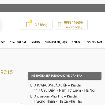
+
0983446656
Giỏ hàng
Tư vấn ngay
 BÁT
CHẬU RỬA BÁT
LAVABO
GƯƠNG VÀ PHỤ KIỆN
BỒN CẦU
VÒI SEN TẮM
-RC15
HỆ THỐNG BEPTUNGDANG.VN GẦN BẠN:
SHOWROOM CẦU DIỄN -- Địa chỉ:
117 Cầu Diễn - Nam Từ Liêm - Hà Nội
Showroom Phú Thọ -- Địa chỉ:
Trường Thịnh - Thị xã Phú Thọ