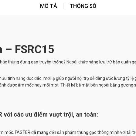
MÔ TẢ
THÔNG SỐ
h – FSRC15
ì khác thùng đựng gạo truyền thống? Ngoài chức năng lưu trữ bảo quản 
u tính năng độc đáo, mới lạ giúp người nội trợ dễ dàng ước lượng tỷ lệ 
tránh được ẩm mốc hay mối mọt. Thiết kế bề mặt bên ngoài bằng gương s
ới các ưu điểm vượt trội, an toàn:
m mốc. FASTER đã mang đến sản phẩm thùng gạo thông minh với tải trọng t