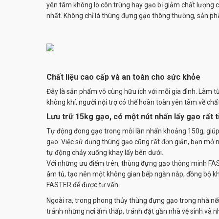
yên tâm không lo côn trùng hay gạo bị giảm chất lượng c
nhất. Không chỉ là thùng đựng gạo thông thường, sản ph
Chất liệu cao cấp và an toàn cho sức khỏe
Đây là sản phẩm vô cùng hữu ích với mỗi gia đình. Làm từ c
không khí, người nội trợ có thể hoàn toàn yên tâm về chấ
Lưu trữ 15kg gạo, có một nút nhấn lấy gạo rất ti
Tự động đong gạo trong mỗi lần nhấn khoảng 150g, giúp 
gạo. Việc sử dụng thùng gạo cũng rất đơn giản, bạn mở nắ
tự động chảy xuống khay lấy bên dưới.
Với những ưu điểm trên, thùng đựng gạo thông minh FAS
âm tủ, tạo nên một không gian bếp ngăn nắp, đồng bộ kh
FASTER để được tư vấn.
Ngoài ra, trong phong thủy thùng đựng gạo trong nhà nếu 
tránh những nơi ẩm thấp, tránh đặt gần nhà vệ sinh và nhữ