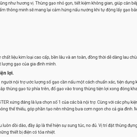
ũng như hương vị. Thùng gạo nhỏ gọn, tiết kiệm không gian, giúp căn bế
ẩm thông minh sẽ mang lại cảm hứng nấu nướng khi tự động lấy gạo bằn
hất liệu kim loại cao cấp, bền lâu và an toàn, đồng thời dễ dàng lau chùi 
t lượng gạo của gia đình mình.
ện lợi.
người nội trợ ước lượng số gạo cần nấu một cách chuẩn xác, tiện dụng k
p thùng gạo từ phía trên, đổ gạo vào trong thùng tiện lợi xong đóng khay
TER xứng đáng là lựa chọn số 1 của các bà nội trợ. Cùng với các phụ k
ông thể thiếu, góp phần tạo nên những bưa cơm ngon cho cả gia đình. M
luôn dồi dào, đầy ắp là thể hiện sự sung túc, no đủ. Vị trí đặt thùng đ
ng thiết bị điện có tỏa nhiệt.