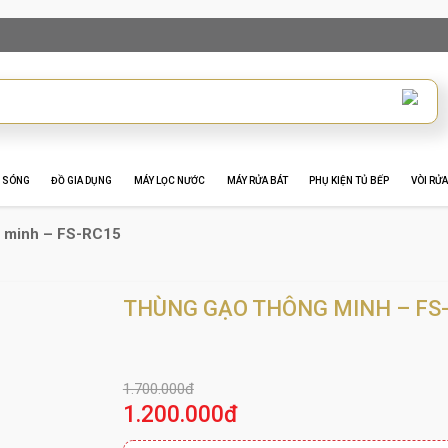
I SÓNG
ĐỒ GIA DỤNG
MÁY LỌC NƯỚC
MÁY RỬA BÁT
PHỤ KIỆN TỦ BẾP
VÒI RỬA
 minh – FS-RC15
THÙNG GẠO THÔNG MINH – FS
1.700.000đ
1.200.000đ