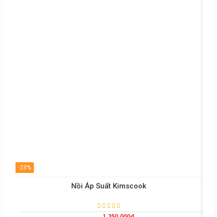
-23%
-25
Nồi Áp Suất Kimscook
1.350.000đ