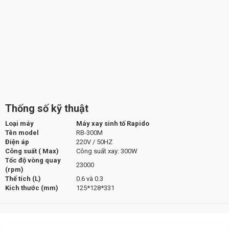
Thống số kỹ thuật
Loại máy
Máy xay sinh tố Rapido
Tên model
RB-300M
Điện áp
220V / 50HZ
Công suất ( Max)
Công suất xay: 300W
Tốc độ vòng quay
23000
(rpm)
Thể tích (L)
0.6 và 0.3
Kích thước (mm)
125*128*331