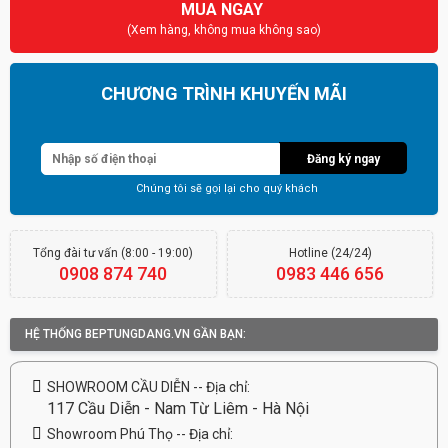
MUA NGAY
(Xem hàng, không mua không sao)
CHƯƠNG TRÌNH KHUYẾN MÃI
Đăng ký ngay
Chúng tôi sẽ gọi lại cho quý khách
Tổng đài tư vấn (8:00 - 19:00)
Hotline (24/24)
0908 874 740
0983 446 656
HỆ THỐNG BEPTUNGDANG.VN GẦN BẠN:
SHOWROOM CẦU DIỄN -- Địa chỉ:
117 Cầu Diễn - Nam Từ Liêm - Hà Nội
Showroom Phú Thọ -- Địa chỉ: