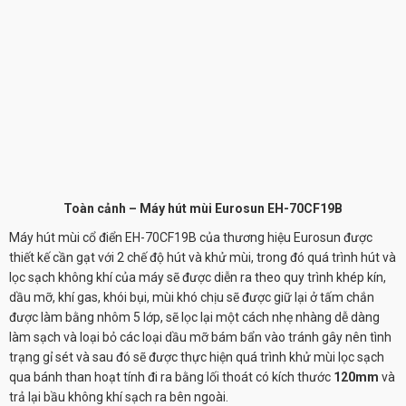
Toàn cảnh – Máy hút mùi Eurosun EH-70CF19B
Máy hút mùi cổ điển
EH-70CF19B
của thương hiệu Eurosun được
thiết kế cần gạt với 2 chế độ hút và khử mùi, trong đó quá trình hút và
lọc sạch không khí của máy sẽ được diễn ra theo quy trình khép kín,
dầu mỡ, khí gas, khói bụi, mùi khó chịu sẽ được giữ lại ở tấm chắn
được làm bằng nhôm 5 lớp, sẽ lọc lại một cách nhẹ nhàng dễ dàng
làm sạch và loại bỏ các loại dầu mỡ bám bẩn vào tránh gây nên tình
trạng gỉ sét và sau đó sẽ được thực hiện quá trình khử mùi lọc sạch
qua bánh than hoạt tính đi ra bằng lối thoát có kích thước
120mm
và
trả lại bầu không khí sạch ra bên ngoài.