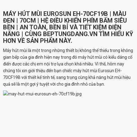
MÁY HÚT MÙI EUROSUN EH-70CF19B
| MÀU
ĐEN | 70CM | HỆ ĐIỀU KHIỂN PHÍM BẤM SIÊU
BỀN | AN TOÀN, BỀN BỈ VÀ TIẾT KIỆM ĐIỆN
NĂNG | CÙNG BEPTUNGDANG.VN TÌM HIỂU KỸ
HƠN VỀ SẢN PHẨM NÀY.
Máy hút mùi là một trong những thiết bị không thể thiếu trong không
gian bếp của gia đình hiện nay trong đó máy hút mùi có kiểu dáng cổ
điển được các chị em nội trợ lựa chọn khá nhiều. Vì thế, hôm nay
chúng tôi xin giới thiệu đến bạn chiếc máy hút mùi
Eurosun EH-
70CF19B
với thiết kế tinh tế, sang trọng cùng khả năng hút mùi hiệu
quả sẽ là một gợi ý tuyệt vời cho gia đình nhỏ của bạn.