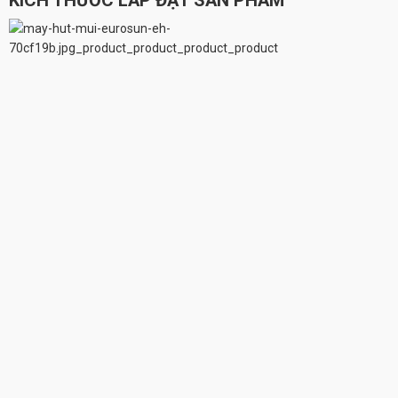
KÍCH THƯỚC LẮP ĐẶT SẢN PHẨM