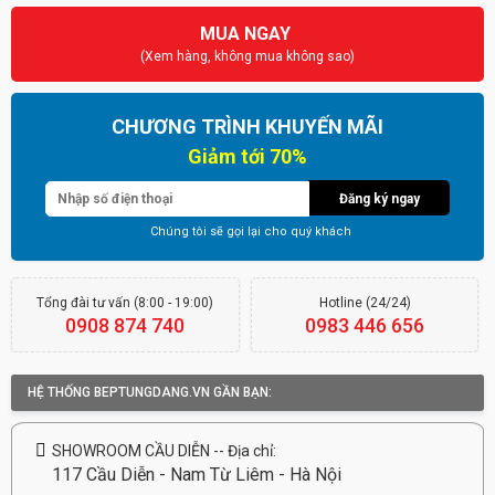
MUA NGAY
(Xem hàng, không mua không sao)
CHƯƠNG TRÌNH KHUYẾN MÃI
Đăng ký ngay
Chúng tôi sẽ gọi lại cho quý khách
Tổng đài tư vấn (8:00 - 19:00)
Hotline (24/24)
0908 874 740
0983 446 656
HỆ THỐNG BEPTUNGDANG.VN GẦN BẠN:
SHOWROOM CẦU DIỄN -- Địa chỉ:
117 Cầu Diễn - Nam Từ Liêm - Hà Nội