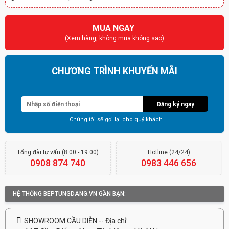
MUA NGAY
(Xem hàng, không mua không sao)
CHƯƠNG TRÌNH KHUYẾN MÃI
Giảm tới 70%
Đăng ký ngay
Chúng tôi sẽ gọi lại cho quý khách
Tổng đài tư vấn (8:00 - 19:00)
Hotline (24/24)
0908 874 740
0983 446 656
HỆ THỐNG BEPTUNGDANG.VN GẦN BẠN:
SHOWROOM CẦU DIỄN -- Địa chỉ: