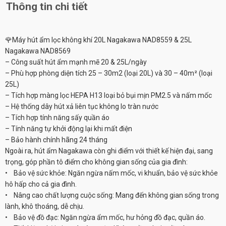
Thông tin chi tiết
🌹Máy hút ẩm lọc không khí 20L Nagakawa NAD8559 & 25L
Nagakawa NAD8569
– Công suất hút ẩm mạnh mẽ 20 & 25L/ngày
– Phù hợp phòng diện tích 25 – 30m2 (loại 20L) và 30 – 40m² (loại
25L)
– Tích hợp màng lọc HEPA H13 loại bỏ bụi mịn PM2.5 và nấm mốc
– Hệ thống dây hút xả liên tục không lo tràn nước
– Tích hợp tính năng sấy quần áo
– Tính năng tự khởi động lại khi mất điện
– Bảo hành chính hãng 24 tháng
Ngoài ra, hút ẩm Nagakawa còn ghi điểm với thiết kế hiện đại, sang
trọng, góp phần tô điểm cho không gian sống của gia đình:
• Bảo vệ sức khỏe: Ngăn ngừa nấm mốc, vi khuẩn, bảo vệ sức khỏe
hô hấp cho cả gia đình.
• Nâng cao chất lượng cuộc sống: Mang đến không gian sống trong
lành, khô thoáng, dễ chịu.
• Bảo vệ đồ đạc: Ngăn ngừa ẩm mốc, hư hỏng đồ đạc, quần áo.