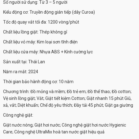
Số người sử dụng:
Từ 3 – 5 người
Kiểu động cơ: Truyền động gián tiếp (dây Curoa)
Tốc độ quay vắt tối đa:
1200 vòng/phút
Chất liệu lồng giặt:
Thép không gỉ
Chất liệu vỏ máy:
Kim loại sơn tĩnh điện
Chất liệu cửa máy:
Nhựa ABS + Kính cường lực
Sản xuất tại:
Thái Lan
Năm ra mắt:
2024
Thời gian bảo hành động cơ:
10 năm
Chương trình: Đồ mỏng và mềm;
Đồ trẻ em;
Đồ thể thao;
Đồ cotton;
Vệ sinh lồng giặt;
Vắt;
Giặt tiết kiệm Cotton;
Giặt nhanh 15 phút
Giũ,
xả, vắt;
Diệt khuẩn;
Chế độ yêu thích;
Đầy tải 45 phút;
Giặt ga giường
Công nghệ giặt:
Giặt nước nóng;
Giặt hơi nước;
Công nghệ giặt hơi nước Hygienic
Care;
Công nghệ UltraMix hoà tan nước giặt hiệu quả