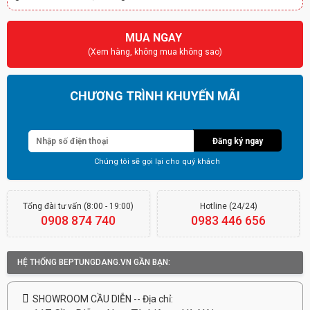
MUA NGAY
(Xem hàng, không mua không sao)
CHƯƠNG TRÌNH KHUYẾN MÃI
Giảm tới 70%
Đăng ký ngay
Chúng tôi sẽ gọi lại cho quý khách
Tổng đài tư vấn (8:00 - 19:00)
Hotline (24/24)
0908 874 740
0983 446 656
HỆ THỐNG BEPTUNGDANG.VN GẦN BẠN:
SHOWROOM CẦU DIỄN -- Địa chỉ: