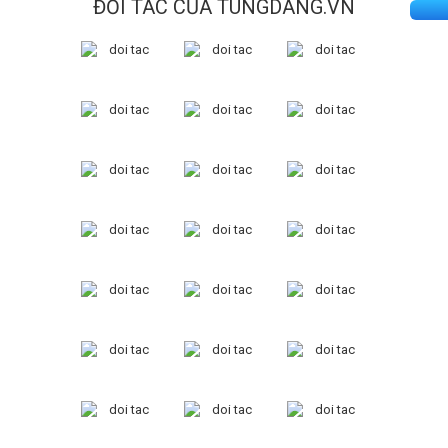
ĐỐI TÁC CỦA TUNGDANG.VN