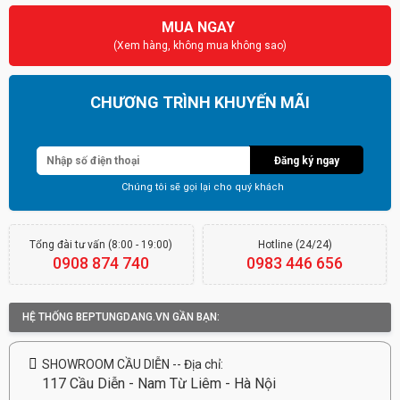
MUA NGAY
(Xem hàng, không mua không sao)
CHƯƠNG TRÌNH KHUYẾN MÃI
Đăng ký ngay
Chúng tôi sẽ gọi lại cho quý khách
Tổng đài tư vấn (8:00 - 19:00)
Hotline (24/24)
0908 874 740
0983 446 656
HỆ THỐNG BEPTUNGDANG.VN GẦN BẠN:
SHOWROOM CẦU DIỄN -- Địa chỉ:
117 Cầu Diễn - Nam Từ Liêm - Hà Nội