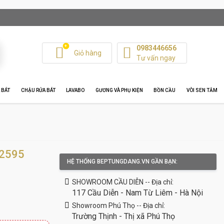
+
0983446656
Giỏ hàng
Tư vấn ngay
 BÁT
CHẬU RỬA BÁT
LAVABO
GƯƠNG VÀ PHỤ KIỆN
BỒN CẦU
VÒI SEN TẮM
2595
HỆ THỐNG BEPTUNGDANG.VN GẦN BẠN:
SHOWROOM CẦU DIỄN -- Địa chỉ:
117 Cầu Diễn - Nam Từ Liêm - Hà Nội
Showroom Phú Thọ -- Địa chỉ:
Trường Thịnh - Thị xã Phú Thọ