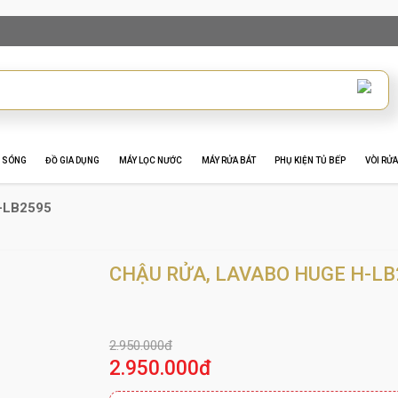
I SÓNG
ĐỒ GIA DỤNG
MÁY LỌC NƯỚC
MÁY RỬA BÁT
PHỤ KIỆN TỦ BẾP
VÒI RỬA
H-LB2595
CHẬU RỬA, LAVABO HUGE H-LB
2.950.000đ
2.950.000đ