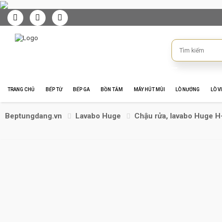
TRANG CHỦ
BẾP TỪ
BẾP GA
BỒN TẮM
MÁY HÚT MÙI
LÒ NƯỚNG
LÒ V
Beptungdang.vn
Lavabo Huge
Chậu rửa, lavabo Huge 