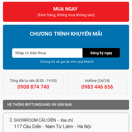
MUA NGAY
(Xem hàng, không mua không sao)
CHƯƠNG TRÌNH KHUYẾN MÃI
Giảm tới 70%
Đăng ký ngay
Chúng tôi sẽ gọi lại cho quý khách
Tổng đài tư vấn (8:00 - 19:00)
Hotline (24/24)
0908 874 740
0983 446 656
HỆ THỐNG BEPTUNGDANG.VN GẦN BẠN:
SHOWROOM CẦU DIỄN -- Địa chỉ:
117 Cầu Diễn - Nam Từ Liêm - Hà Nội