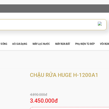
I SÓNG
ĐỒ GIA DỤNG
MÁY LỌC NƯỚC
MÁY RỬA BÁT
PHỤ KIỆN TỦ BẾP
VÒI RỬA
CHẬU RỬA HUGE H-1200A1
4.890.000đ
3.450.000đ