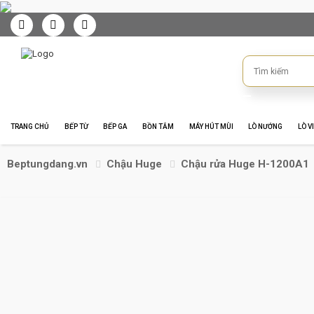
TRANG CHỦ
BẾP TỪ
BẾP GA
BỒN TẮM
MÁY HÚT MÙI
LÒ NƯỚNG
LÒ V
Beptungdang.vn
Chậu Huge
Chậu rửa Huge H-1200A1