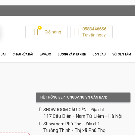
+
0983446656
Giỏ hàng
Tư vấn ngay
 BÁT
CHẬU RỬA BÁT
LAVABO
GƯƠNG VÀ PHỤ KIỆN
BỒN CẦU
VÒI SEN TẮM
HỆ THỐNG BEPTUNGDANG.VN GẦN BẠN:
SHOWROOM CẦU DIỄN -- Địa chỉ:
117 Cầu Diễn - Nam Từ Liêm - Hà Nội
Showroom Phú Thọ -- Địa chỉ:
Trường Thịnh - Thị xã Phú Thọ