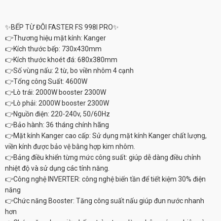
✨BẾP TỪ ĐÔI FASTER FS 998I PRO✨
👉Thương hiệu mặt kính: Kanger
👉Kích thước bếp: 730x430mm
👉Kích thước khoét đá: 680x380mm
👉Số vùng nấu: 2 từ, bo viền nhôm 4 cạnh
👉Tổng công Suất: 4600W
👉Lò trái: 2000W booster 2300W
👉Lò phải: 2000W booster 2300W
👉Nguồn điện: 220-240v, 50/60Hz
👉Bảo hành: 36 tháng chính hãng
👉Mặt kính Kanger cao cấp: Sử dụng mặt kính Kanger chất lượng,
viền kính được bảo vệ bằng hợp kim nhôm.
👉Bảng điều khiển từng mức công suất: giúp dễ dàng điều chỉnh
nhiệt độ và sử dụng các tính năng.
👉Công nghệ INVERTER: công nghệ biến tần để tiết kiệm 30% điện
năng
👉Chức năng Booster: Tăng công suất nấu giúp đun nước nhanh
hơn