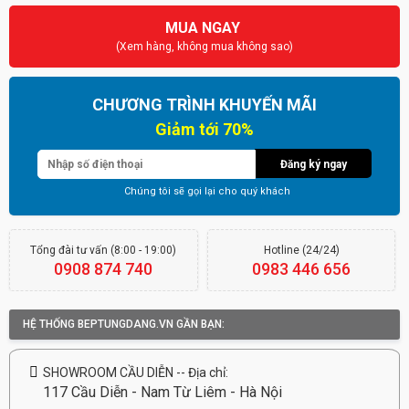
MUA NGAY
(Xem hàng, không mua không sao)
CHƯƠNG TRÌNH KHUYẾN MÃI
Đăng ký ngay
Chúng tôi sẽ gọi lại cho quý khách
Tổng đài tư vấn (8:00 - 19:00)
Hotline (24/24)
0908 874 740
0983 446 656
HỆ THỐNG BEPTUNGDANG.VN GẦN BẠN:
SHOWROOM CẦU DIỄN -- Địa chỉ:
117 Cầu Diễn - Nam Từ Liêm - Hà Nội