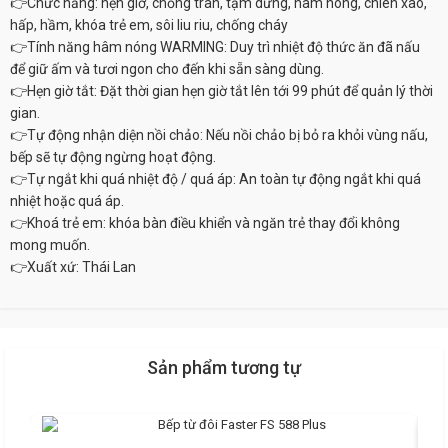
👉Chức năng: hẹn giờ, chống tràn, tạm dừng, hâm nóng, chiên xào,
hấp, hầm, khóa trẻ em, sôi liu riu, chống cháy
👉Tính năng hâm nóng WARMING: Duy trì nhiệt độ thức ăn đã nấu
để giữ ấm và tươi ngon cho đến khi sẵn sàng dùng.
👉Hẹn giờ tắt: Đặt thời gian hẹn giờ tắt lên tới 99 phút để quản lý thời
gian.
👉Tự động nhận diện nồi chảo: Nếu nồi chảo bị bỏ ra khỏi vùng nấu,
bếp sẽ tự động ngừng hoạt động.
👉Tự ngắt khi quá nhiệt độ / quá áp: An toàn tự động ngắt khi quá
nhiệt hoặc quá áp.
👉Khoá trẻ em: khóa bàn điều khiển và ngăn trẻ thay đổi không
mong muốn.
👉Xuất xứ: Thái Lan
Sản phẩm tương tự